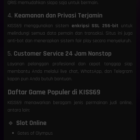
QRIS memudahkan siapa saja untuk bermain.
4.
Keamanan dan Privasi Terjamin
KISS69 menggunakan sistem
enkripsi SSL 256-bit
untuk
melindungi semua data pemain dan transaksi. Situs ini juga
anti-bot dan menerapkan sistem fair play secara menyeluruh.
5.
Customer Service 24 Jam Nonstop
Layanan pelanggan profesional dan cepat tanggap siap
membantu Anda melalui live chat, WhatsApp, dan Telegram
kapan pun Anda butuh bantuan.
Daftar Game Populer di KISS69
KISS69 menawarkan beragam jenis permainan judi online,
antara lain:
🔹
Slot Online
Gates of Olympus