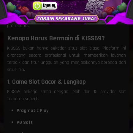
Dengan ribuan pilihan game dari provider top dunia, promo
bonus yang konsisten, serta sistem transaksi yang cepat,
KISS69 menjadi pilihan ideal bagi pemain pemula maupun
profesional.
Kenapa Harus Bermain di KISS69?
KISS69 bukan hanya sekadar situs slot biasa. Platform ini
dirancang secara profesional untuk memberikan layanan
terbaik dan fitur unggulan yang menjadikannya berbeda dari
situs lain.
1.
Game Slot Gacor & Lengkap
KISS69 bekerja sama dengan lebih dari 15 provider slot
ternama seperti:
Pragmatic Play
PG Soft