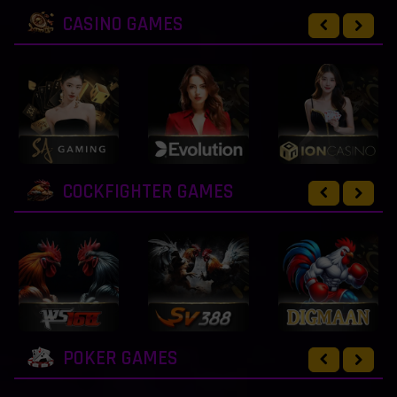
CASINO GAMES
COCKFIGHTER GAMES
POKER GAMES